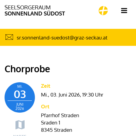
SEELSORGERAUM
SONNENLAND SÜDOST
sr.sonnenland-suedost@graz-seckau.at
Chorprobe
Zeit
Mi.
03
Mi., 03. Juni 2026,
19:30 Uhr
JUNI
Ort
2026
Pfarrhof Straden
Sraden 1
8345 Straden